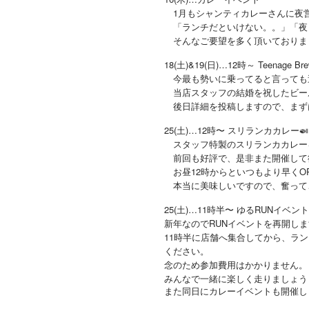
1月もシャンティカレーさんに夜営
「ランチだといけない。。」「夜
そんなご要望を多く頂いておりま
18(土)&19(日)…12時～ Teenage Bre
今最も勢いに乗ってると言っても過言で
当店スタッフの結婚を祝したビー
後日詳細を投稿しますので、まず
25(土)…12時〜 スリランカカレー
スタッフ特製のスリランカカレー
前回も好評で、是非また開催して
お昼12時からといつもより早くO
本当に美味しいですので、奮って
25(土)…11時半〜 ゆるRUNイベント
新年なのでRUNイベントを再開しま
11時半に店舗へ集合してから、ラン
ください。
念のため参加費用はかかりません。
みんなで一緒に楽しく走りましょう
また同日にカレーイベントも開催し