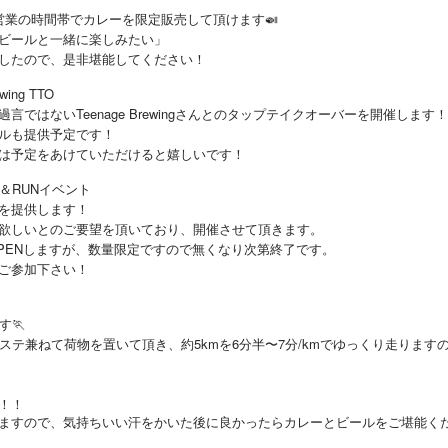
業の時間帯でカレーを限定販売して頂けます🍛
ビールと一緒に楽しみたい」
したので、是非堪能してください！
wing TTO
はないTeenage Brewingさんとのタップテイクオーバーを開催します！
ルも提供予定です！
は予定をあけていただけると嬉しいです！
＆RUNイベント
を提供します！
欲しいとのご要望を頂いており、開催させて頂きます。
PENしますが、数量限定ですので無くなり次第終了です。
ご参加下さい！
す🏃
ステ兼ねて荷物を置いて頂き、約5kmを6分半〜7分/kmでゆっくり走りま
！！
ますので、気持ちいい汗をかいた後に良かったらカレーとビールをご堪能く